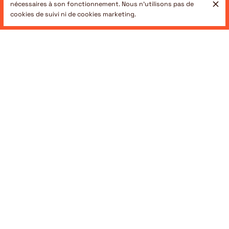
nécessaires à son fonctionnement. Nous n'utilisons pas de
cookies de suivi ni de cookies marketing.
The food, impeccable. The service,
excellent. The vibe, just right. We never
had Reunion inspired food, and we're
now big fans. If you're looking for
creole-forward, tasty, unique food,
highly recommend this place. Every part
of it was excellent: appetizer platter,
main, and dessert. If you're a tourist (or
a local!), it's especially a nice break
from traditional french cuisine.
Dragos Giurea